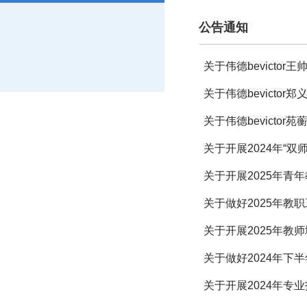
公告通知
关于伟德bevicto
关于伟德bevicto
关于伟德bevicto
关于开展2024年“
关于开展2025年青
关于做好2025年教
关于开展2025年教
关于做好2024年
关于开展2024年专