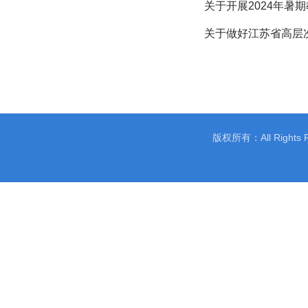
关于开展2024年暑
关于做好江苏省高层次
版权所有：All Rights