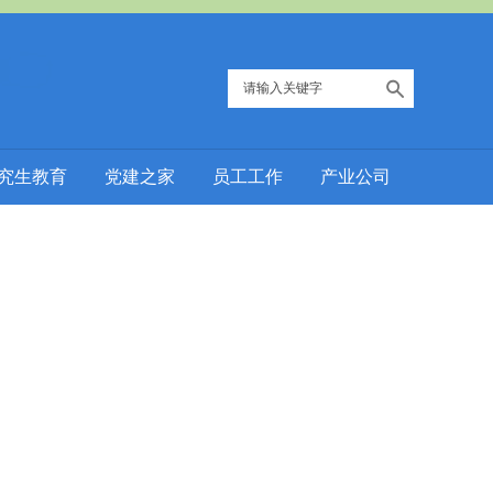
究生教育
党建之家
员工工作
产业公司